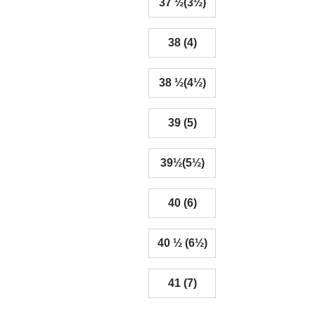
37 ½(3½)
38 (4)
38 ½(4½)
39 (5)
39½(5½)
40 (6)
40 ½ (6½)
41 (7)