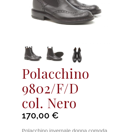
Polacchino
9802/F/D
col. Nero
170,00
€
Polacchino invernale donna comoda